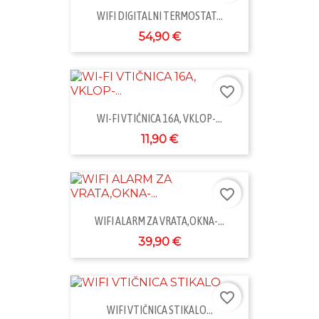
WIFI DIGITALNI TERMOSTAT...
54,90 €
favorite_border
WI-FI VTIČNICA 16A, VKLOP-...
11,90 €
favorite_border
WIFI ALARM ZA VRATA,OKNA-...
39,90 €
favorite_border
WIFI VTIČNICA STIKALO...