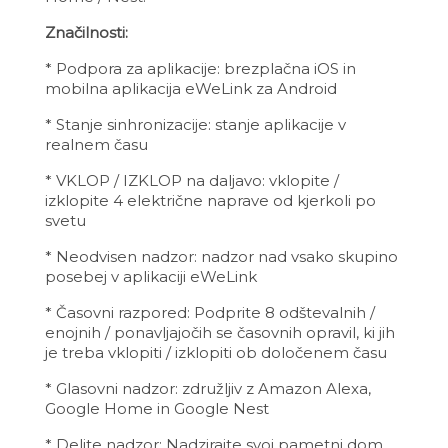
Značilnosti:
* Podpora za aplikacije: brezplačna iOS in
mobilna aplikacija eWeLink za Android
* Stanje sinhronizacije: stanje aplikacije v
realnem času
* VKLOP / IZKLOP na daljavo: vklopite /
izklopite 4 električne naprave od kjerkoli po
svetu
* Neodvisen nadzor: nadzor nad vsako skupino
posebej v aplikaciji eWeLink
* Časovni razpored: Podprite 8 odštevalnih /
enojnih / ponavljajočih se časovnih opravil, ki jih
je treba vklopiti / izklopiti ob določenem času
* Glasovni nadzor: združljiv z Amazon Alexa,
Google Home in Google Nest
* Delite nadzor: Nadzirajte svoj pametni dom