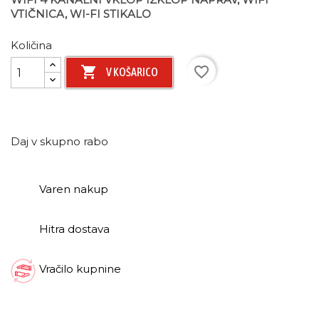
VTIČNICA, WI-FI STIKALO
Količina

favorite_border
V KOŠARICO
Daj v skupno rabo
Varen nakup
Hitra dostava
Vračilo kupnine