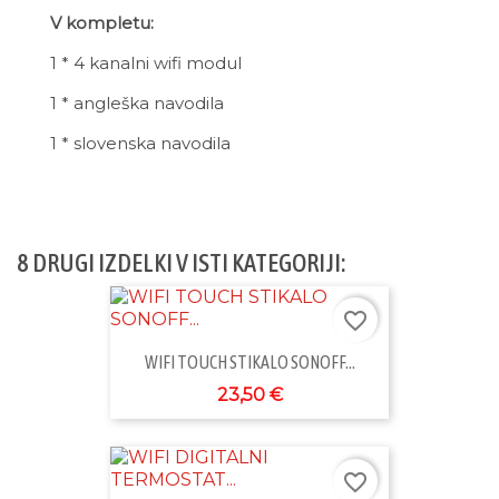
V kompletu:
1 * 4 kanalni wifi modul
1 * angleška navodila
1 * slovenska navodila
8 DRUGI IZDELKI V ISTI KATEGORIJI:
favorite_border
WIFI TOUCH STIKALO SONOFF...
23,50 €
favorite_border