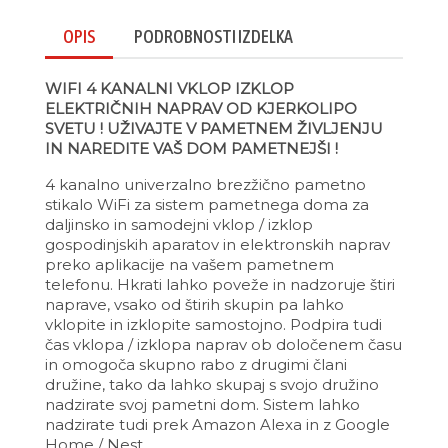
OPIS
PODROBNOSTI IZDELKA
WIFI 4 KANALNI VKLOP IZKLOP
ELEKTRIČNIH NAPRAV OD KJERKOLIPO
SVETU ! UŽIVAJTE V PAMETNEM ŽIVLJENJU
IN NAREDITE VAŠ DOM PAMETNEJŠI !
4 kanalno univerzalno brezžično pametno
stikalo WiFi za sistem pametnega doma za
daljinsko in samodejni vklop / izklop
gospodinjskih aparatov in elektronskih naprav
preko aplikacije na vašem pametnem
telefonu. Hkrati lahko poveže in nadzoruje štiri
naprave, vsako od štirih skupin pa lahko
vklopite in izklopite samostojno. Podpira tudi
čas vklopa / izklopa naprav ob določenem času
in omogoča skupno rabo z drugimi člani
družine, tako da lahko skupaj s svojo družino
nadzirate svoj pametni dom. Sistem lahko
nadzirate tudi prek Amazon Alexa in z Google
Home / Nest.