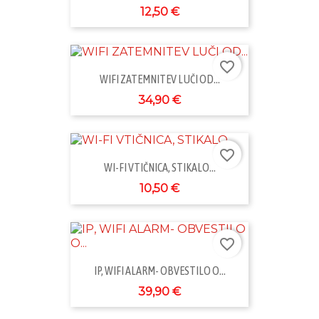
12,50 €
favorite_border
WIFI ZATEMNITEV LUČI OD...
34,90 €
favorite_border
WI-FI VTIČNICA, STIKALO...
10,50 €
favorite_border
IP, WIFI ALARM- OBVESTILO O...
39,90 €