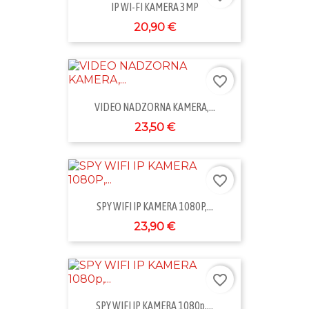
IP WI-FI KAMERA 3MP
20,90 €
favorite_border
VIDEO NADZORNA KAMERA,...
23,50 €
favorite_border
SPY WIFI IP KAMERA 1080P,...
23,90 €
favorite_border
SPY WIFI IP KAMERA 1080p,...