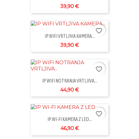
39,90 €
favorite_border
IP WIFI VRTLJIVA KAMERA...
39,90 €
favorite_border
IP WIFI NOTRANJA VRTLJIVA...
44,90 €
favorite_border
IP WI-FI KAMERA Z LED...
46,90 €