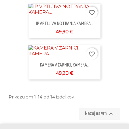
favorite_border
IP VRTLJIVA NOTRANJA KAMERA...
49,90 €
favorite_border
KAMERA V ŽARNICI, KAMERA...
49,90 €
Prikazujem 1-14 od 14 izdelkov

Nazaj na vrh