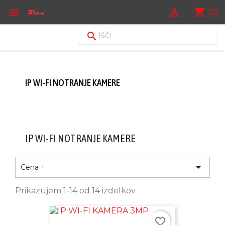
shopping_cart


(0)

IP WI-FI NOTRANJE KAMERE
IP WI-FI NOTRANJE KAMERE

Cena +
Prikazujem 1-14 od 14 izdelkov
favorite_border