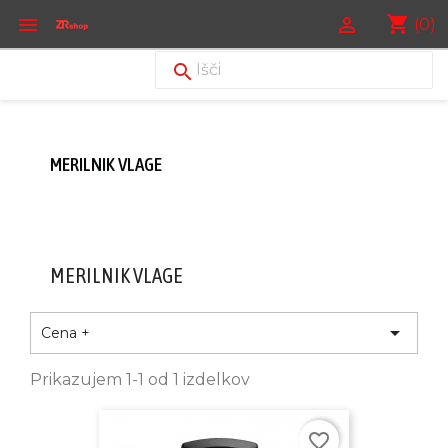
shopping_cart


(0)

MERILNIK VLAGE
MERILNIK VLAGE

Cena +
Prikazujem 1-1 od 1 izdelkov
favorite_border