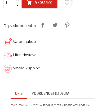

favorite_border
V KOŠARICO
Daj v skupno rabo
Varen nakup
Hitra dostava
Vračilo kupnine
OPIS
PODROBNOSTI IZDELKA
DIGITALNI LCD MERILEC TEMPERATURE IN