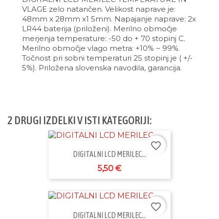
VLAGE zelo natančen. Velikost naprave je:
48mm x 28mm x1 5mm. Napajanje naprave: 2x
LR44 baterija (priloženi). Merilno območje
merjenja temperature: -50 do + 70 stopinj C.
Merilno območje vlago metra: +10% ~ 99%.
Točnost pri sobni temperaturi 25 stopinj je ( +/-
5%). Priložena slovenska navodila, garancija.
2 DRUGI IZDELKI V ISTI KATEGORIJI:
favorite_border
DIGITALNI LCD MERILEC...
5,50 €
favorite_border
DIGITALNI LCD MERILEC...