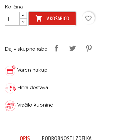
Količina

favorite_border
V KOŠARICO
Daj v skupno rabo
Varen nakup
Hitra dostava
Vračilo kupnine
OPIS
PODROBNOSTI IZDELKA