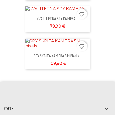
favorite_border
KVALITETNA SPY KAMERA,...
79,90 €
favorite_border
SPY SKRITA KAMERA 5M Pixels...
109,90 €

IZDELKI