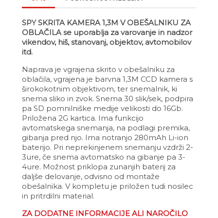
SPY SKRITA KAMERA 1,3M V OBEŠALNIKU ZA
OBLAČILA se uporablja za varovanje in nadzor
vikendov, hiš, stanovanj, objektov, avtomobilov
itd.
Naprava je vgrajena skrito v obešalniku za
oblačila, vgrajena je barvna 1,3M CCD kamera s
širokokotnim objektivom, ter snemalnik, ki
snema sliko in zvok. Snema 30 slik/sek, podpira
pa SD pomnilniške medije velikosti do 16Gb.
Priložena 2G kartica. Ima funkcijo
avtomatskega snemanja, na podlagi premika,
gibanja pred njo. Ima notranjo 280mAh Li-ion
baterijo. Pri neprekinjenem snemanju vzdrži 2-
3ure, če snema avtomatsko na gibanje pa 3-
4ure. Možnost priklopa zunanjih baterij za
daljše delovanje, odvisno od montaže
obešalnika. V kompletu je priložen tudi nosilec
in pritrdilni material.
ZA DODATNE INFORMACIJE ALI NAROČILO