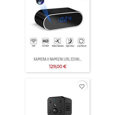
KAMERA V NAMIZNI URI, EDINI...
129,00 €
favorite_border