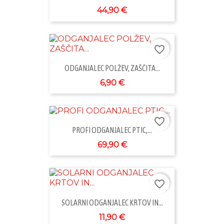
44,90 €
favorite_border
ODGANJALEC POLŽEV, ZAŠČITA...
6,90 €
favorite_border
PROFI ODGANJALEC PTIC,...
69,90 €
favorite_border
SOLARNI ODGANJALEC KRTOV IN...
11,90 €