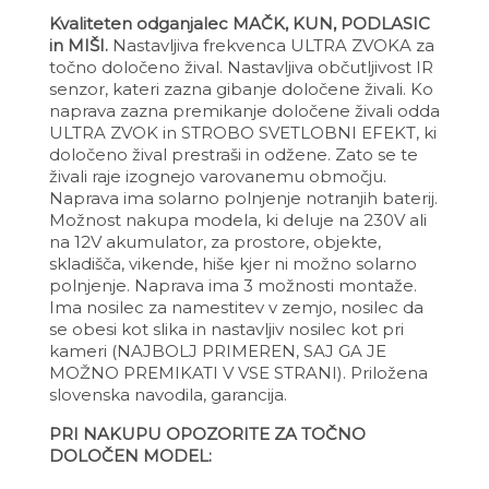
Kvaliteten odganjalec MAČK, KUN, PODLASIC
in MIŠI.
Nastavljiva frekvenca ULTRA ZVOKA za
točno določeno žival. Nastavljiva občutljivost IR
senzor, kateri zazna gibanje določene živali. Ko
naprava zazna premikanje določene živali odda
ULTRA ZVOK in STROBO SVETLOBNI EFEKT, ki
določeno žival prestraši in odžene. Zato se te
živali raje izognejo varovanemu območju.
Naprava ima solarno polnjenje notranjih baterij.
Možnost nakupa modela, ki deluje na 230V ali
na 12V akumulator, za prostore, objekte,
skladišča, vikende, hiše kjer ni možno solarno
polnjenje. Naprava ima 3 možnosti montaže.
Ima nosilec za namestitev v zemjo, nosilec da
se obesi kot slika in nastavljiv nosilec kot pri
kameri (NAJBOLJ PRIMEREN, SAJ GA JE
MOŽNO PREMIKATI V VSE STRANI). Priložena
slovenska navodila, garancija.
PRI NAKUPU OPOZORITE ZA TOČNO
DOLOČEN MODEL: