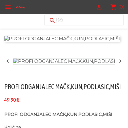
shopping_cart


(0)



PROFI ODGANJALEC MAČK,KUN,PODLASIC,MIŠI
49,90 €
PROFI ODGANJALEC MAČK,KUN,PODLASIC,MIŠI
Količina