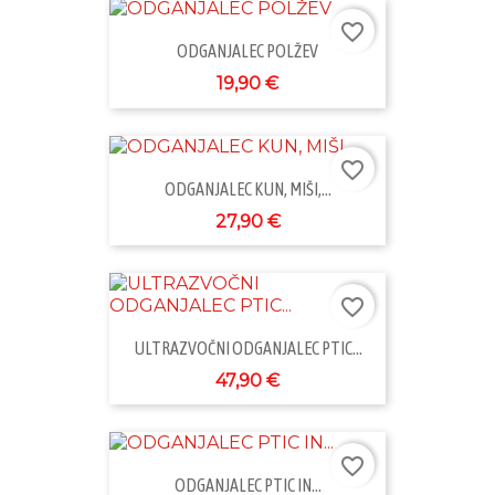
favorite_border
ODGANJALEC POLŽEV
19,90 €
favorite_border
ODGANJALEC KUN, MIŠI,...
27,90 €
favorite_border
ULTRAZVOČNI ODGANJALEC PTIC...
47,90 €
favorite_border
ODGANJALEC PTIC IN...