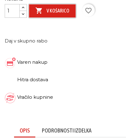

favorite_border
V KOŠARICO
Daj v skupno rabo
Varen nakup
Hitra dostava
Vračilo kupnine
OPIS
PODROBNOSTI IZDELKA