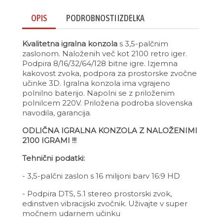
OPIS
PODROBNOSTI IZDELKA
Kvalitetna igralna konzola
s 3,5-palčnim
zaslonom. Naloženih več kot 2100 retro iger.
Podpira 8/16/32/64/128 bitne igre. Izjemna
kakovost zvoka, podpora za prostorske zvočne
učinke 3D. Igralna konzola ima vgrajeno
polnilno baterijo. Napolni se z priloženim
polnilcem 220V. Priložena podroba slovenska
navodila, garancija.
ODLIČNA IGRALNA KONZOLA Z NALOŽENIMI
2100 IGRAMI !!!
Tehnični podatki:
- 3,5-palčni zaslon s 16 milijoni barv 16:9 HD
- Podpira DTS, 5.1 stereo prostorski zvok,
edinstven vibracijski zvočnik. Uživajte v super
močnem udarnem učinku