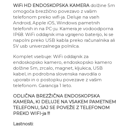
WiFi HD ENDOSKOPSKA KAMERA
dolžine 5m
omogoča brezžično povezavo z vašim
telefonom preko wifi-ja. Deluje na vseh
Android, Apple iOS, Windows pametnih
telefonih in na PC-ju. Kamera je vodoodporna
IP68. WiFi oddajnik ima vgrajeno baterijo, ki se
napolni preko USB kabla preko računalnika ali
5V usb univerzalnega polnilca.
Komplet vsebuje: WiFi oddajnik za
endoskopsko kamero, endoskopsko kamero
dolžine 5m, zrcalo, magnet, kljukica, USB
kabel, in podrobna slovenska navodila o
uporabi in o postopku povezave z vašim
telefonom. Garancija 1 leto.
ODLIČNA BREZŽIČNA ENDOSKOPSKA
KAMERA, KI DELUJE NA VSAKEM PAMETNEM
TELEFONU, SAJ SE POVEŽE Z TELEFONOM
PREKO WIFI-ja !!!
Lastnosti: