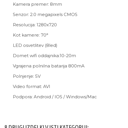
Kamera premer: 8mm
Senzor: 2.0 megapixels CMOS
Resolucija: 1280x720
Kot kamere: 70°
LED osvetlitev (8led)
Domet wifi oddajnika:10-20m
Vgrajena polnilna batarija 800mA
Polnjenje: 5V
Video format: AVI
Podpora: Android / IOS / Windows/Mac
8 DRUGI IZDELKI V ISTI KATEGORIJI: