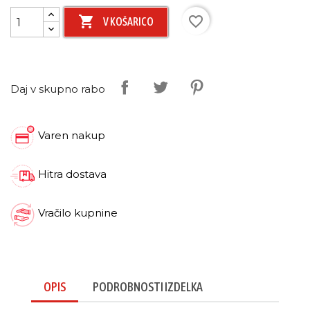

favorite_border
V KOŠARICO
Daj v skupno rabo
Varen nakup
Hitra dostava
Vračilo kupnine
OPIS
PODROBNOSTI IZDELKA