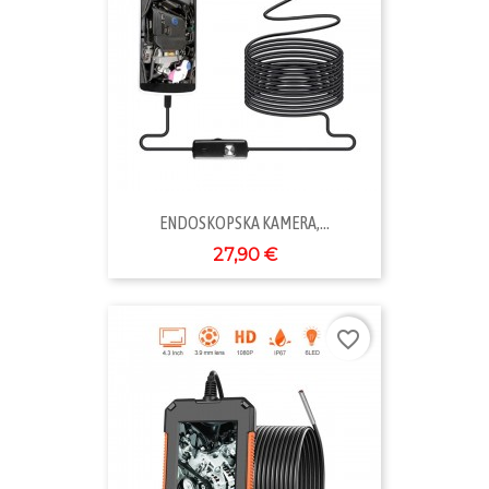
ENDOSKOPSKA KAMERA,...
27,90 €
favorite_border