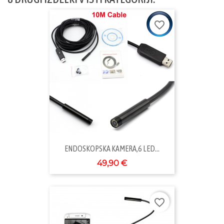
favorite_border
ENDOSKOPSKA KAMERA,6 LED...
49,90 €
favorite_border