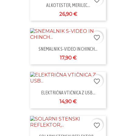
ALKOTESTER, MERILEC...
26,90 €
favorite_border
SNEMALNIK S-VIDEO IN CHINCH...
17,90 €
favorite_border
ELEKTRIČNA VTIČNICA Z USB...
14,90 €
favorite_border