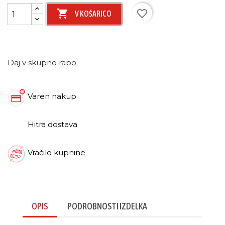

favorite_border
V KOŠARICO
Daj v skupno rabo
Varen nakup
Hitra dostava
Vračilo kupnine
OPIS
PODROBNOSTI IZDELKA