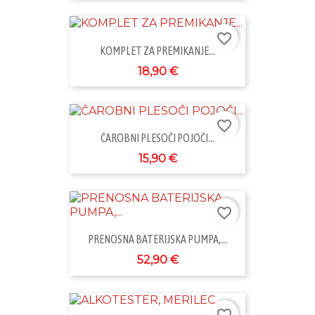
favorite_border
KOMPLET ZA PREMIKANJE...
18,90 €
favorite_border
ČAROBNI PLESOČI POJOČI...
15,90 €
favorite_border
PRENOSNA BATERIJSKA PUMPA,...
52,90 €
favorite_border