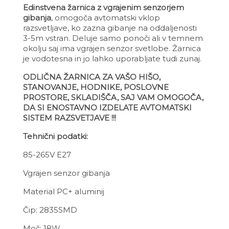
Edinstvena žarnica z vgrajenim senzorjem
gibanja
, omogoča avtomatski vklop
razsvetljave, ko zazna gibanje na oddaljenosti
3-5m vstran. Deluje samo ponoči ali v temnem
okolju saj ima vgrajen senzor svetlobe. Žarnica
je vodotesna in jo lahko uporabljate tudi zunaj.
ODLIČNA ŽARNICA ZA VAŠO HIŠO,
STANOVANJE, HODNIKE, POSLOVNE
PROSTORE, SKLADIŠČA, SAJ VAM OMOGOČA,
DA SI ENOSTAVNO IZDELATE AVTOMATSKI
SISTEM RAZSVETJAVE !!!
Tehnični podatki:
85-265V E27
Vgrajen senzor gibanja
Material PC+ aluminij
Čip: 2835SMD
Moč: 18W