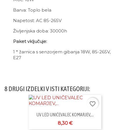
Barva: Toplo bela
Napetost: AC 85-265V
Življenjska doba: 30000h
Paket vključuje:
1 * žarnica s senzorjem gibanja 18W, 85-265V,
E27
8 DRUGI IZDELKI V ISTI KATEGORIJI:
favorite_border
UV LED UNIČEVALEC KOMARJEV,...
8,30 €